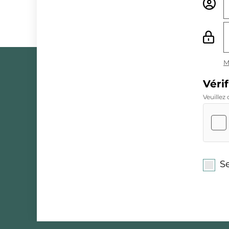
M
Véri
Veuillez
S